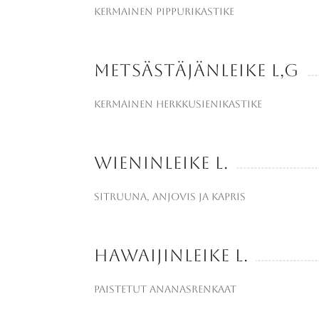
kermainen pippurikastike
Metsästäjänleike L,G
kermainen herkkusienikastike
Wieninleike L.
sitruuna, anjovis ja kapris
Hawaijinleike L.
paistetut ananasrenkaat