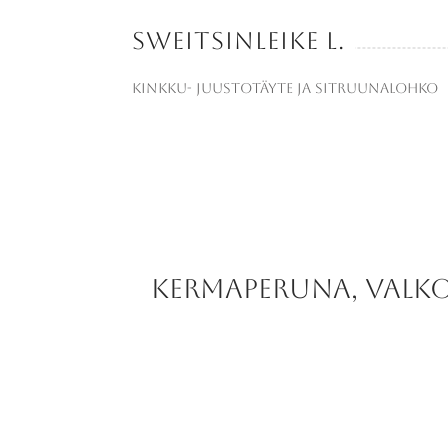
Sweitsinleike L.
kinkku- juustotäyte ja sitruunalohko
kermaperuna, valk