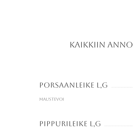
kaikkiin anno
Porsaanleike L,G
maustevoi
Pippurileike L,G